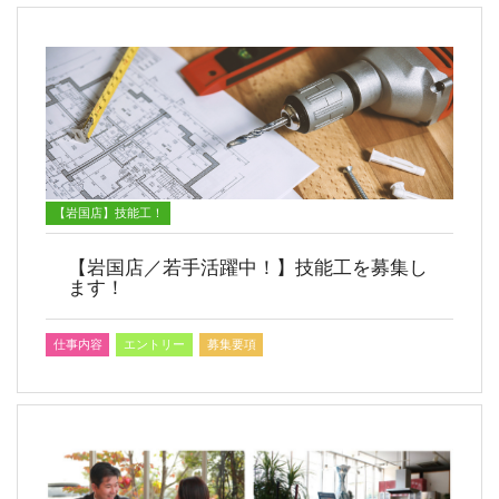
【岩国店】技能工！
【岩国店／若手活躍中！】技能工を募集し
ます！
仕事内容
エントリー
募集要項